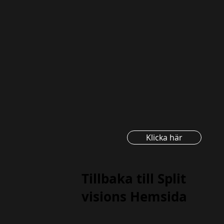
Klicka här
Tillbaka till Split
visions Hemsida